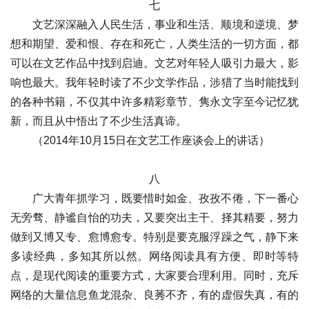
七
文艺深深融入人民生活，事业和生活、顺境和逆境、梦
想和期望、爱和恨、存在和死亡，人类生活的一切方面，都
可以在文艺作品中找到启迪。文艺对年轻人吸引力最大，影
响也最大。我年轻时读了不少文学作品，涉猎了当时能找到
的各种书籍，不仅其中许多精彩章节、隽永文字至今记忆犹
新，而且从中悟出了不少生活真谛。
（2014年10月15日在文艺工作座谈会上的讲话）
八
广大青年抓学习，既要惜时如金、孜孜不倦，下一番心
无旁骛、静谧自怡的功夫，又要突出主干、择其精要，努力
做到又博又专、愈博愈专。特别是要克服浮躁之气，静下来
多读经典，多知其所以然。网络阅读具有方便、即时等特
点，是现代阅读的重要方式，大家要合理利用。同时，充斥
网络的大量信息鱼龙混杂、良莠不齐，有的虚假失真，有的