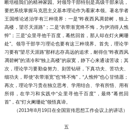
断培植我们的精神家园。对领导干部特别是高级干部来说，
要把系统掌握马克思主义基本理论作为看家本领。著名学者
王国维论述治学有三种境界：一是“昨夜西风凋碧树，独上
高楼，望尽天涯路”；二是“衣带渐宽终不悔，为伊消得人憔
悴”；三是“众里寻他千百度，蓦然回首，那人却在灯火阑珊
处”。领导干部学习理论也要有这三种境界。首先，理论学
习要有“望尽天涯路”那样志存高远的追求，耐得住“昨夜西风
凋碧树”的清冷和“独上高楼”的寂寞，静下心来通读苦读；其
次，理论学习要勤奋努力、刻苦钻研，下真功夫、苦功夫、
细功夫，即使“衣带渐宽”也“终不悔”，“人憔悴”也心甘情愿；
再次，理论学习贵在独立思考、学用结合、学有所悟、用有
所得，在学习和实践中“众里寻他千百度”，最终“蓦然回
首”，在“灯火阑珊处”领悟真谛。
（2013年8月19日在全国宣传思想工作会议上的讲话）
五