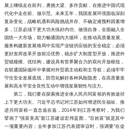
展上继续走在前列，勇挑大梁、多作贡献，在推进中国式现
代化中走在前、做示范。未来五年，我国发展环境面临深刻
复杂变化，战略机遇和风险挑战并存、不确定难预料因素增
多，江苏必须下更大功夫练好内功、做强自身，全面融入全
国统一大市场，助力畅通国内大循环，在推动高质量发展、
服务构建新发展格局中实现产业链供应链的安全稳定；必须
更好发挥改革开放前沿优势，稳步扩大制度型开放，推进外
贸稳规模、优结构，建设具有世界聚合力的双向开放枢纽，
在联通国际循环中掌握对外贸易主动权和主导权；必须牢牢
守住安全发展底线，防范化解好各种风险隐患，在高质量发
展和高水平安全良性互动中增强发展韧性与活力。
第三，我们要在探索推进全体人民共同富裕的有效途径
上下更大功夫。习近平总书记对江苏如何增进民生福祉、推
进共同富裕一直念兹在兹，2014年到江苏考察时，为我们
擘画了“强富美高”新江苏建设宏伟蓝图，“百姓富”就是其中
一项重要内容；去年参加江苏代表团审议时，强调要“在促