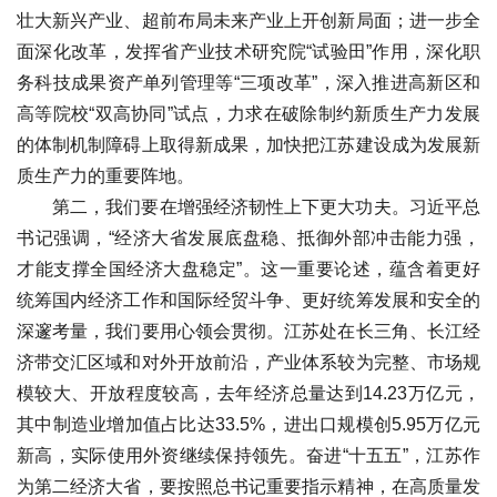
壮大新兴产业、超前布局未来产业上开创新局面；进一步全
面深化改革，发挥省产业技术研究院“试验田”作用，深化职
务科技成果资产单列管理等“三项改革”，深入推进高新区和
高等院校“双高协同”试点，力求在破除制约新质生产力发展
的体制机制障碍上取得新成果，加快把江苏建设成为发展新
质生产力的重要阵地。
第二，我们要在增强经济韧性上下更大功夫。习近平总
书记强调，“经济大省发展底盘稳、抵御外部冲击能力强，
才能支撑全国经济大盘稳定”。这一重要论述，蕴含着更好
统筹国内经济工作和国际经贸斗争、更好统筹发展和安全的
深邃考量，我们要用心领会贯彻。江苏处在长三角、长江经
济带交汇区域和对外开放前沿，产业体系较为完整、市场规
模较大、开放程度较高，去年经济总量达到14.23万亿元，
其中制造业增加值占比达33.5%，进出口规模创5.95万亿元
新高，实际使用外资继续保持领先。奋进“十五五”，江苏作
为第二经济大省，要按照总书记重要指示精神，在高质量发