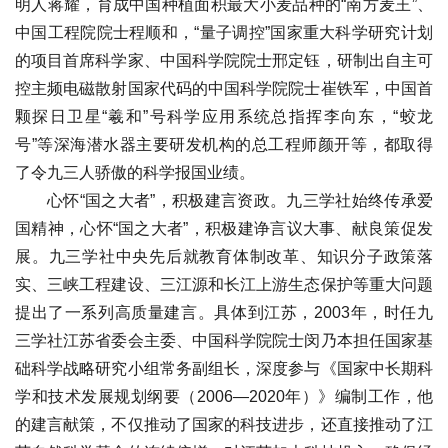
明人蒋耀，育成中国种植面积最大小麦品种的“南方麦王”、
中国工程院院士程顺和，“量子调控”国家重大科学研究计划
的项目首席科学家、中国科学院院士邢定钰，研制出自主可
控主频电磁散射国家代码的中国科学院院士崔铁军，中国首
颗探日卫星“羲和”号科学应用系统总指挥李向东，“蛟龙
号”等深海潜水器主要研发机构的总工程师颜开等，都取得
了令九三人骄傲的科学报国业绩。
心怀“国之大者”，积极建言资政。九三学社始终传承爱
国精神，心怀“国之大者”，积极建诤言议大事、献良策促发
展。九三学社中央先后就教育体制改革、知识分子政策落
实、三峡工程建设、三江源和长江上游生态保护等重大问题
提出了一系列高质量建言。具体到江苏，2003年，时任九
三学社江苏省委会主委、中国科学院院士闵乃本担任国家基
础科学战略研究小组常务副组长，深度参与《国家中长期科
学和技术发展规划纲要（2006—2020年）》编制工作，他
的建言献策，不仅推动了国家的科技进步，还直接推动了江