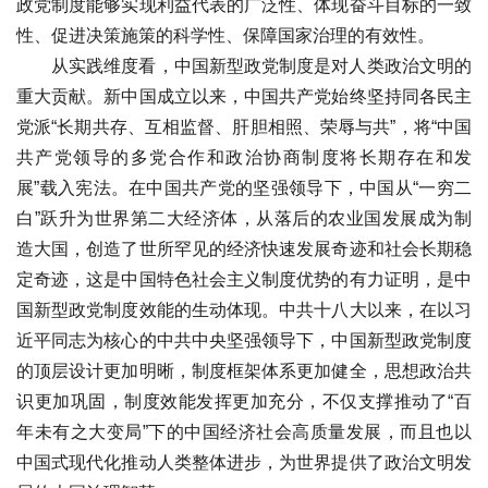
政党制度能够实现利益代表的广泛性、体现奋斗目标的一致
性、促进决策施策的科学性、保障国家治理的有效性。
从实践维度看，中国新型政党制度是对人类政治文明的
重大贡献。新中国成立以来，中国共产党始终坚持同各民主
党派“长期共存、互相监督、肝胆相照、荣辱与共”，将“中国
共产党领导的多党合作和政治协商制度将长期存在和发
展”载入宪法。在中国共产党的坚强领导下，中国从“一穷二
白”跃升为世界第二大经济体，从落后的农业国发展成为制
造大国，创造了世所罕见的经济快速发展奇迹和社会长期稳
定奇迹，这是中国特色社会主义制度优势的有力证明，是中
国新型政党制度效能的生动体现。中共十八大以来，在以习
近平同志为核心的中共中央坚强领导下，中国新型政党制度
的顶层设计更加明晰，制度框架体系更加健全，思想政治共
识更加巩固，制度效能发挥更加充分，不仅支撑推动了“百
年未有之大变局”下的中国经济社会高质量发展，而且也以
中国式现代化推动人类整体进步，为世界提供了政治文明发